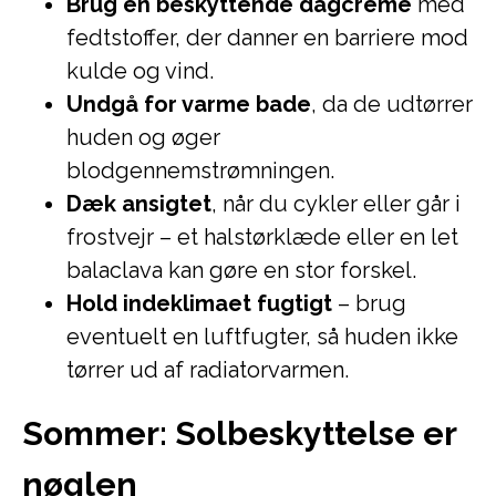
Brug en beskyttende dagcreme
med
fedtstoffer, der danner en barriere mod
kulde og vind.
Undgå for varme bade
, da de udtørrer
huden og øger
blodgennemstrømningen.
Dæk ansigtet
, når du cykler eller går i
frostvejr – et halstørklæde eller en let
balaclava kan gøre en stor forskel.
Hold indeklimaet fugtigt
– brug
eventuelt en luftfugter, så huden ikke
tørrer ud af radiatorvarmen.
Sommer: Solbeskyttelse er
nøglen