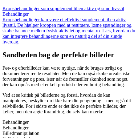
Kropsbehandlinger som supplement til en aktiv og sund livsstil
Behandlinger
Kropsbehandlinger kan være et effektivt supplement til en aktiv
livsstil. De hjælper kroppen med at restituere, løsne spændinger og
skabe balance mellem fysisk aktivitet og mental ro. Læs, hvordan du
kan integrere behandlingerne som en naturlig del af din sunde
hverdag.
Sandheden bag de perfekte billeder
Før- og efterbilleder kan være nyttige, når de bruges ærligt og
dokumenterer reelle resultater. Men de kan også skabe urealistiske
forventninger og pres, især når de fremstiller skønhed som noget,
der kan opnås med et enkelt produkt eller en hurtig behandling.
Ved at se kritisk på billederne og forstå, hvordan de kan
manipuleres, beskytter du ikke bare din pengepung – men også dit
selvbillede. For i sidste ende er det ikke de perfekte billeder, der
tæller, men den ægte forandring, du selv kan mærke.
Behandlinger
Behandlinger
Billedmanipulation