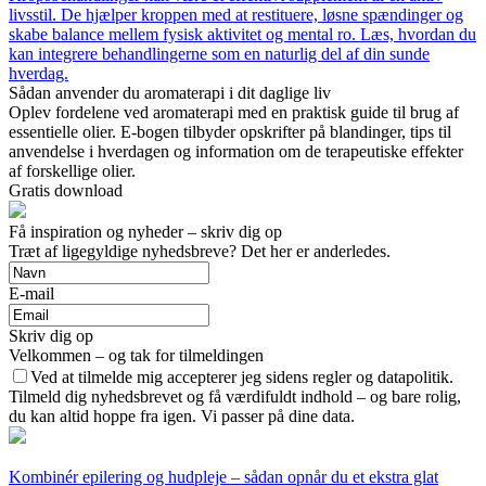
livsstil. De hjælper kroppen med at restituere, løsne spændinger og
skabe balance mellem fysisk aktivitet og mental ro. Læs, hvordan du
kan integrere behandlingerne som en naturlig del af din sunde
hverdag.
Sådan anvender du aromaterapi i dit daglige liv
Oplev fordelene ved aromaterapi med en praktisk guide til brug af
essentielle olier. E-bogen tilbyder opskrifter på blandinger, tips til
anvendelse i hverdagen og information om de terapeutiske effekter
af forskellige olier.
Gratis download
Få inspiration og nyheder – skriv dig op
Træt af ligegyldige nyhedsbreve? Det her er anderledes.
E-mail
Skriv dig op
Velkommen – og tak for tilmeldingen
Ved at tilmelde mig accepterer jeg sidens regler og datapolitik.
Tilmeld dig nyhedsbrevet og få værdifuldt indhold – og bare rolig,
du kan altid hoppe fra igen. Vi passer på dine data.
Kombinér epilering og hudpleje – sådan opnår du et ekstra glat