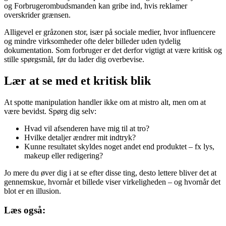
og Forbrugerombudsmanden kan gribe ind, hvis reklamer
overskrider grænsen.
Alligevel er gråzonen stor, især på sociale medier, hvor influencere
og mindre virksomheder ofte deler billeder uden tydelig
dokumentation. Som forbruger er det derfor vigtigt at være kritisk og
stille spørgsmål, før du lader dig overbevise.
Lær at se med et kritisk blik
At spotte manipulation handler ikke om at mistro alt, men om at
være bevidst. Spørg dig selv:
Hvad vil afsenderen have mig til at tro?
Hvilke detaljer ændrer mit indtryk?
Kunne resultatet skyldes noget andet end produktet – fx lys,
makeup eller redigering?
Jo mere du øver dig i at se efter disse ting, desto lettere bliver det at
gennemskue, hvornår et billede viser virkeligheden – og hvornår det
blot er en illusion.
Læs også: