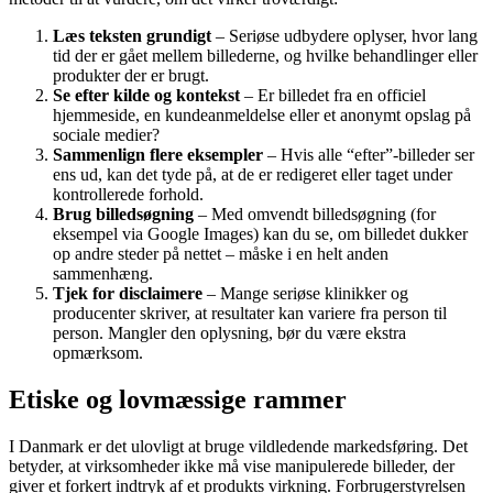
Læs teksten grundigt
– Seriøse udbydere oplyser, hvor lang
tid der er gået mellem billederne, og hvilke behandlinger eller
produkter der er brugt.
Se efter kilde og kontekst
– Er billedet fra en officiel
hjemmeside, en kundeanmeldelse eller et anonymt opslag på
sociale medier?
Sammenlign flere eksempler
– Hvis alle “efter”-billeder ser
ens ud, kan det tyde på, at de er redigeret eller taget under
kontrollerede forhold.
Brug billedsøgning
– Med omvendt billedsøgning (for
eksempel via Google Images) kan du se, om billedet dukker
op andre steder på nettet – måske i en helt anden
sammenhæng.
Tjek for disclaimere
– Mange seriøse klinikker og
producenter skriver, at resultater kan variere fra person til
person. Mangler den oplysning, bør du være ekstra
opmærksom.
Etiske og lovmæssige rammer
I Danmark er det ulovligt at bruge vildledende markedsføring. Det
betyder, at virksomheder ikke må vise manipulerede billeder, der
giver et forkert indtryk af et produkts virkning. Forbrugerstyrelsen