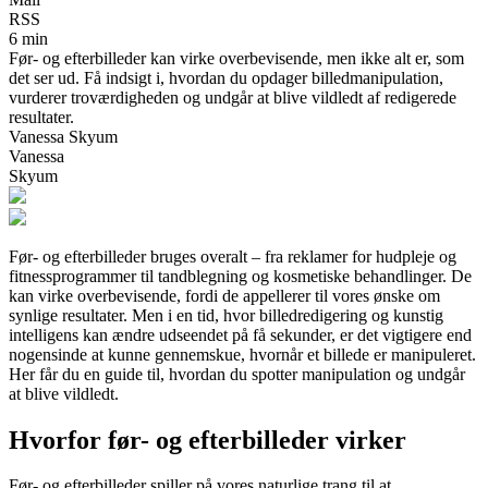
RSS
6 min
Før- og efterbilleder kan virke overbevisende, men ikke alt er, som
det ser ud. Få indsigt i, hvordan du opdager billedmanipulation,
vurderer troværdigheden og undgår at blive vildledt af redigerede
resultater.
Vanessa Skyum
Vanessa
Skyum
Før- og efterbilleder bruges overalt – fra reklamer for hudpleje og
fitnessprogrammer til tandblegning og kosmetiske behandlinger. De
kan virke overbevisende, fordi de appellerer til vores ønske om
synlige resultater. Men i en tid, hvor billedredigering og kunstig
intelligens kan ændre udseendet på få sekunder, er det vigtigere end
nogensinde at kunne gennemskue, hvornår et billede er manipuleret.
Her får du en guide til, hvordan du spotter manipulation og undgår
at blive vildledt.
Hvorfor før- og efterbilleder virker
Før- og efterbilleder spiller på vores naturlige trang til at