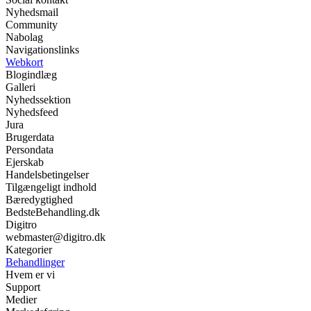
Nyhedsmail
Community
Nabolag
Navigationslinks
Webkort
Blogindlæg
Galleri
Nyhedssektion
Nyhedsfeed
Jura
Brugerdata
Persondata
Ejerskab
Handelsbetingelser
Tilgængeligt indhold
Bæredygtighed
BedsteBehandling.dk
Digitro
webmaster@digitro.dk
Kategorier
Behandlinger
Hvem er vi
Support
Medier