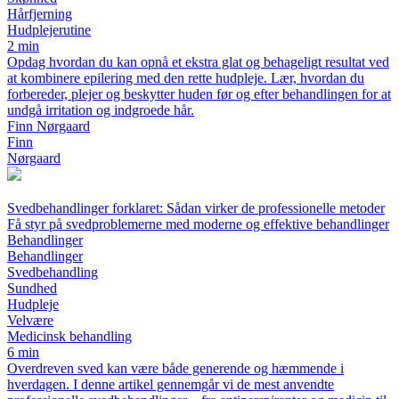
Hårfjerning
Hudplejerutine
2 min
Opdag hvordan du kan opnå et ekstra glat og behageligt resultat ved
at kombinere epilering med den rette hudpleje. Lær, hvordan du
forbereder, plejer og beskytter huden før og efter behandlingen for at
undgå irritation og indgroede hår.
Finn Nørgaard
Finn
Nørgaard
Svedbehandlinger forklaret: Sådan virker de professionelle metoder
Få styr på svedproblemerne med moderne og effektive behandlinger
Behandlinger
Behandlinger
Svedbehandling
Sundhed
Hudpleje
Velvære
Medicinsk behandling
6 min
Overdreven sved kan være både generende og hæmmende i
hverdagen. I denne artikel gennemgår vi de mest anvendte