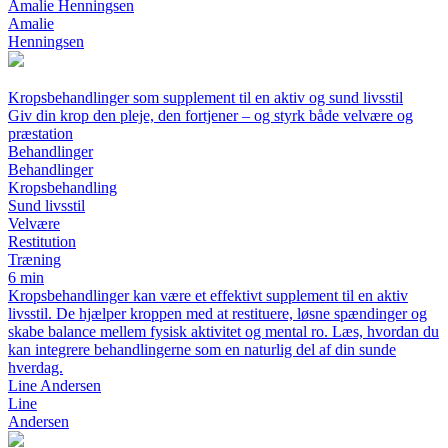
Amalie Henningsen
Amalie
Henningsen
Kropsbehandlinger som supplement til en aktiv og sund livsstil
Giv din krop den pleje, den fortjener – og styrk både velvære og
præstation
Behandlinger
Behandlinger
Kropsbehandling
Sund livsstil
Velvære
Restitution
Træning
6 min
Kropsbehandlinger kan være et effektivt supplement til en aktiv
livsstil. De hjælper kroppen med at restituere, løsne spændinger og
skabe balance mellem fysisk aktivitet og mental ro. Læs, hvordan du
kan integrere behandlingerne som en naturlig del af din sunde
hverdag.
Line Andersen
Line
Andersen