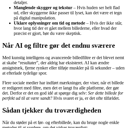
detaljer.
Manglende skygger og tekstur
– Hvis huden ser helt flad
ud, eller skyggerne ikke passer til lyset, kan det være et tegn
på digital manipulation.
Uklare oplysninger om tid og metode
– Hvis der ikke står,
hvor lang tid der er gået mellem billederne, eller hvad der
præcist er gjort, bør du være skeptisk.
Når AI og filtre gør det endnu sværere
Med kunstig intelligens og avancerede billedfiltre er det blevet nemt
at skabe “resultater”, der aldrig har eksisteret. AI kan ændre
ansigtstræk, fjerne rynker eller tilføje muskler på få sekunder – uden
at efterlade tydelige spor.
Flere sociale medier har indført mærkninger, der viser, når et billede
er redigeret med filtre, men det er langt fra alle platforme, der gør
det. Derfor er det en god idé at spørge dig selv:
Ser dette billede for
perfekt ud til at være sandt?
Hvis svaret er ja, er det ofte tilfældet.
Sådan tjekker du troværdigheden
Når du støder på et før- og efterbillede, kan du bruge nogle enkle
metoder til at vurdere, om det virker troværdigt: