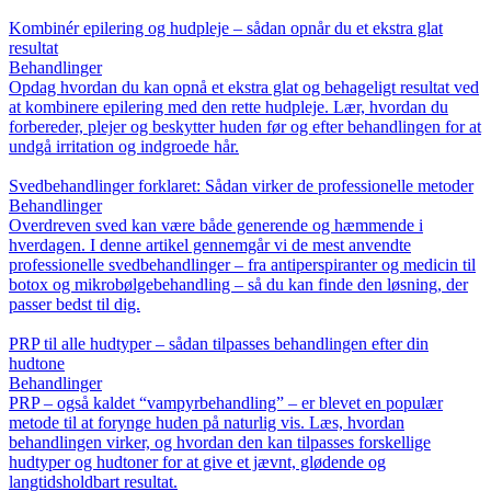
Kombinér epilering og hudpleje – sådan opnår du et ekstra glat
resultat
Behandlinger
Opdag hvordan du kan opnå et ekstra glat og behageligt resultat ved
at kombinere epilering med den rette hudpleje. Lær, hvordan du
forbereder, plejer og beskytter huden før og efter behandlingen for at
undgå irritation og indgroede hår.
Svedbehandlinger forklaret: Sådan virker de professionelle metoder
Behandlinger
Overdreven sved kan være både generende og hæmmende i
hverdagen. I denne artikel gennemgår vi de mest anvendte
professionelle svedbehandlinger – fra antiperspiranter og medicin til
botox og mikrobølgebehandling – så du kan finde den løsning, der
passer bedst til dig.
PRP til alle hudtyper – sådan tilpasses behandlingen efter din
hudtone
Behandlinger
PRP – også kaldet “vampyrbehandling” – er blevet en populær
metode til at forynge huden på naturlig vis. Læs, hvordan
behandlingen virker, og hvordan den kan tilpasses forskellige
hudtyper og hudtoner for at give et jævnt, glødende og
langtidsholdbart resultat.