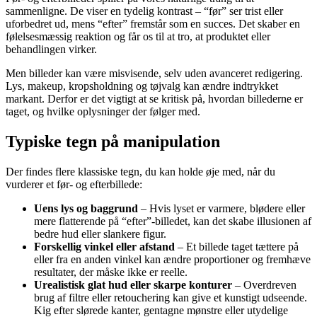
sammenligne. De viser en tydelig kontrast – “før” ser trist eller
uforbedret ud, mens “efter” fremstår som en succes. Det skaber en
følelsesmæssig reaktion og får os til at tro, at produktet eller
behandlingen virker.
Men billeder kan være misvisende, selv uden avanceret redigering.
Lys, makeup, kropsholdning og tøjvalg kan ændre indtrykket
markant. Derfor er det vigtigt at se kritisk på, hvordan billederne er
taget, og hvilke oplysninger der følger med.
Typiske tegn på manipulation
Der findes flere klassiske tegn, du kan holde øje med, når du
vurderer et før- og efterbillede:
Uens lys og baggrund
– Hvis lyset er varmere, blødere eller
mere flatterende på “efter”-billedet, kan det skabe illusionen af
bedre hud eller slankere figur.
Forskellig vinkel eller afstand
– Et billede taget tættere på
eller fra en anden vinkel kan ændre proportioner og fremhæve
resultater, der måske ikke er reelle.
Urealistisk glat hud eller skarpe konturer
– Overdreven
brug af filtre eller retouchering kan give et kunstigt udseende.
Kig efter slørede kanter, gentagne mønstre eller utydelige