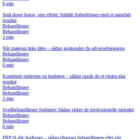
6 min
Små doser botox, stor effekt: Subtile forbedringer med et naturligt
resultat
Behandlinger
Behandlinger
2 min
Når makeup ikke tåles – sådan genkender du advarselstegnene
Behandlinger
Behandlinger
6 min
Kombinér epilering og hudpleje – sådan opnår du et ekstra glat
resultat
Behandlinger
Behandlinger
2 min
Svedbehandlinger forklaret: Sådan virker de professionelle metoder
Behandlinger
Behandlinger
6 min
PRP til alle hudtyper – sådan tilpasses behandlingen efter din