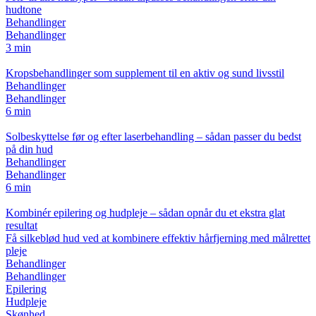
hudtone
Behandlinger
Behandlinger
3 min
Kropsbehandlinger som supplement til en aktiv og sund livsstil
Behandlinger
Behandlinger
6 min
Solbeskyttelse før og efter laserbehandling – sådan passer du bedst
på din hud
Behandlinger
Behandlinger
6 min
Kombinér epilering og hudpleje – sådan opnår du et ekstra glat
resultat
Få silkeblød hud ved at kombinere effektiv hårfjerning med målrettet
pleje
Behandlinger
Behandlinger
Epilering
Hudpleje
Skønhed