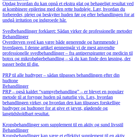
Opdag hvordan du kan opnå et ekstra glat og behageligt resultat ved
at kombinere epilering med den rette hudpleje. Lær, hvordan du
forbereder, plejer og beskytter huden før og efter behandlingen for at
undgå irritation og indgroede hår.
Svedbehandlinger forklaret: Sådan virker de professionelle metoder
Behandlinger
Overdreven sved kan være både generende og hæmmende i
hverdagen. I denne artikel gennemgår vi de mest anvendte
professionelle svedbehandlinger – fra antiperspiranter og medicin til
botox og mikrobølgebehandling – så du kan finde den løsning, der
passer bedst til dig.
PRP til alle hudtyper – sådan tilpasses behandlingen efter din
hudtone
Behandlinger
PRP – også kaldet “vampyrbehandling” – er blevet en populær
metode til at forynge huden på naturlig vis. Læs, hvordan
behandlingen virker, og hvordan den kan tilpasses forskellige
hudtyper og hudtoner for at give et jævnt, glødende og
langtidsholdbart resultat.
Kropsbehandlinger som supplement til en aktiv og sund livsstil
Behandlinger
Kropsbehandlinger kan være et effektivt supplement til en aktiv