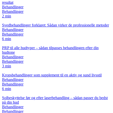
resultat
Behandlinger
Behandlinger
2 min
Svedbehandlinger forklaret: Sådan virker de professionelle metoder
Behandlinger
Behandlinger
6 min
PRP til alle hudtyper – sådan tilpasses behandlingen efter din
hudtone
Behandlinger
Behandlinger
3 min
Kropsbehandlinger som supplement til en aktiv og sund livsstil
Behandlinger
Behandlinger
6 min
Solbeskyttelse før og efter laserbehandling – sådan passer du bedst
på din hud
Behandlinger
Behandlinger