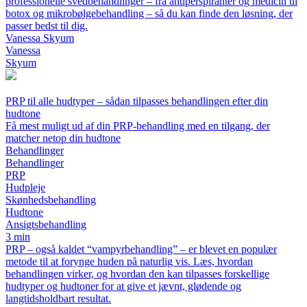
professionelle svedbehandlinger – fra antiperspiranter og medicin til
botox og mikrobølgebehandling – så du kan finde den løsning, der
passer bedst til dig.
Vanessa Skyum
Vanessa
Skyum
PRP til alle hudtyper – sådan tilpasses behandlingen efter din
hudtone
Få mest muligt ud af din PRP-behandling med en tilgang, der
matcher netop din hudtone
Behandlinger
Behandlinger
PRP
Hudpleje
Skønhedsbehandling
Hudtone
Ansigtsbehandling
3 min
PRP – også kaldet “vampyrbehandling” – er blevet en populær
metode til at forynge huden på naturlig vis. Læs, hvordan
behandlingen virker, og hvordan den kan tilpasses forskellige
hudtyper og hudtoner for at give et jævnt, glødende og
langtidsholdbart resultat.