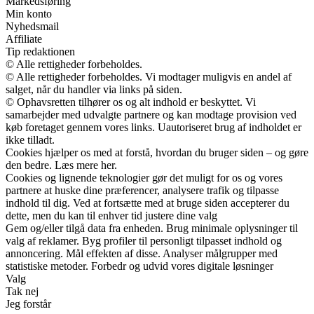
Markedsføring
Min konto
Nyhedsmail
Affiliate
Tip redaktionen
© Alle rettigheder forbeholdes.
© Alle rettigheder forbeholdes. Vi modtager muligvis en andel af
salget, når du handler via links på siden.
© Ophavsretten tilhører os og alt indhold er beskyttet. Vi
samarbejder med udvalgte partnere og kan modtage provision ved
køb foretaget gennem vores links. Uautoriseret brug af indholdet er
ikke tilladt.
Cookies hjælper os med at forstå, hvordan du bruger siden – og gøre
den bedre. Læs mere her.
Cookies og lignende teknologier gør det muligt for os og vores
partnere at huske dine præferencer, analysere trafik og tilpasse
indhold til dig. Ved at fortsætte med at bruge siden accepterer du
dette, men du kan til enhver tid justere dine valg
Gem og/eller tilgå data fra enheden. Brug minimale oplysninger til
valg af reklamer. Byg profiler til personligt tilpasset indhold og
annoncering. Mål effekten af disse. Analyser målgrupper med
statistiske metoder. Forbedr og udvid vores digitale løsninger
Valg
Tak nej
Jeg forstår